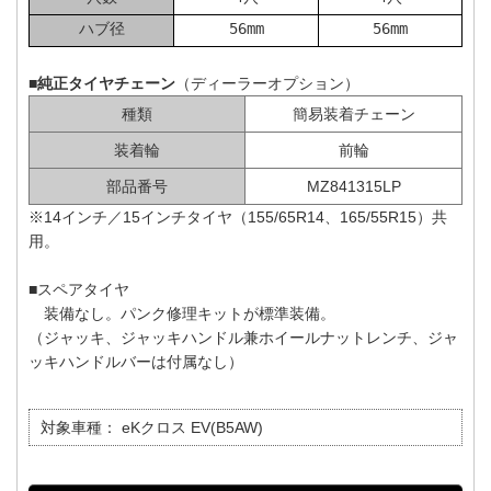
ハブ径
56mm
56mm
■純正タイヤチェーン
（ディーラーオプション）
種類
簡易装着チェーン
装着輪
前輪
部品番号
MZ841315LP
※14インチ／15インチタイヤ（155/65R14、165/55R15）共
用。
■スペアタイヤ
装備なし。パンク修理キットが標準装備。
（ジャッキ、ジャッキハンドル兼ホイールナットレンチ、ジャ
ッキハンドルバーは付属なし）
対象車種：
eKクロス EV(B5AW)