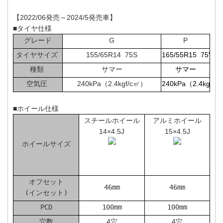
【2022/06発売～2024/5発売車】
■タイヤ仕様
グレード
G
P
タイヤサイズ
155/65R14 75S
165/55R15 75V
種類
サマー
サマー
空気圧
240kPa（2.4kgf/c㎡）
240kPa（2.4kgf/
■ホイール仕様
スチールホイール
アルミホイール
14×4.5J
15×4.5J
ホイールサイズ
オフセット
46mm
46mm
(インセット)
PCD
100mm
100mm
穴数
4穴
4穴