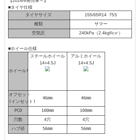
【2026/6発売車～】
■タイヤ仕様
タイヤサイズ
155/65R14 75S
種類
サマー
空気圧
240kPa（2.4kgf/c㎡）
■ホイール仕様
スチールホイール
アルミホイール
14×4.5J
14×4.5J
ホイールサイズ
オフセット
46mm
46mm
(インセット)
PCD
100mm
100mm
穴数
4穴
4穴
ハブ径
56mm
56mm