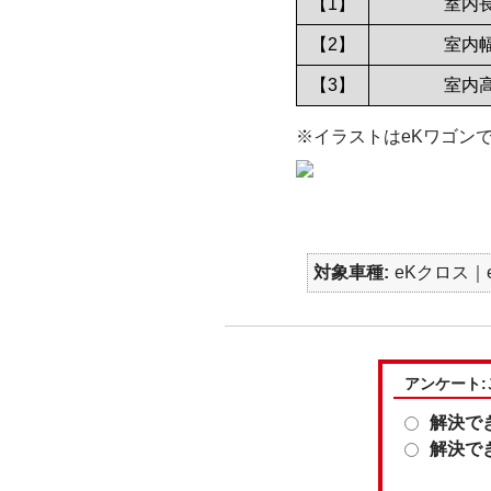
【1】
室内
【2】
室内
【3】
室内
※イラストはeKワゴン
対象車種
eKクロス｜e
アンケート
解決で
解決で