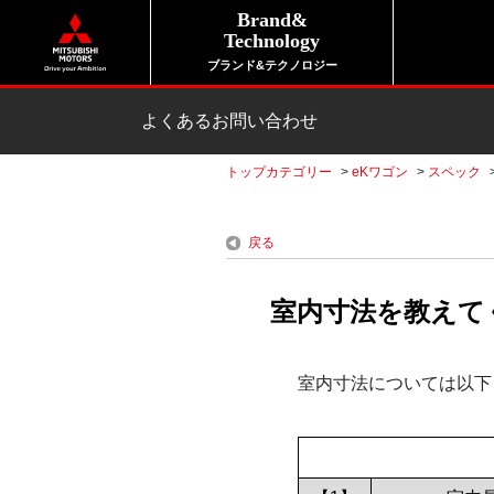
Brand&
Technology
ブランド&テクノロジー
よくあるお問い合わせ
トップカテゴリー
>
eKワゴン
>
スペック
戻る
室内寸法を教えてく
室内寸法については以下