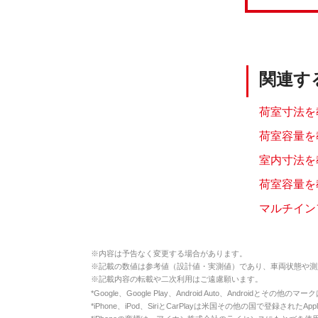
関連す
荷室寸法を教
荷室容量を教
室内寸法を教
荷室容量を教
マルチインフ
※
内容は予告なく変更する場合があります。
※
記載の数値は参考値（設計値・実測値）であり、車両状態や測
※
記載内容の転載や二次利用はご遠慮願います。
*
Google、Google Play、Android Auto、Androidとその他
*
iPhone、iPod、SiriとCarPlayは米国その他の国で登録されたApp