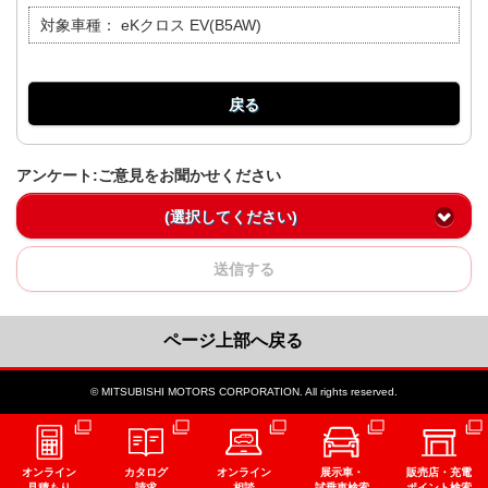
対象車種：
eKクロス EV(B5AW)
戻る
アンケート:ご意見をお聞かせください
(選択してください)
送信する
ページ上部へ戻る
© MITSUBISHI MOTORS CORPORATION. All rights reserved.
オンライン
カタログ
オンライン
展示車・
販売店・充電
見積もり
請求
相談
試乗車検索
ポイント検索