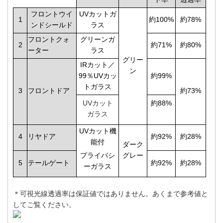
フロントウイ
UVカットガ
1
約100%
約78%
ンドシールド
ラス
フロントクォ
グリーンガ
2
約71%
約80%
ーター
ラス
グリー
IRカット／
ン
99％UVカッ
約99%
トガラス
3
フロントドア
約73%
UVカット
約88%
ガラス
UVカット機
4
リヤドア
約92%
約28%
能付
ダーク
プライバシ
グレー
5
テールゲート
約92%
約28%
ーガラス
＊可視光線透過率は保証値ではありません。あくまで参考値と
してご覧ください。