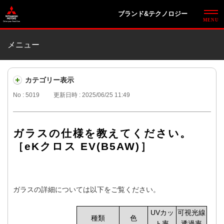
ブランド&テクノロジー
メニュー
カテゴリー表示
No : 5019
更新日時 : 2025/06/25 11:49
ガラスの仕様を教えてください。
［eKクロス EV(B5AW)］
ガラスの詳細については以下をご覧ください。
UVカッ
可視光線
種類
色
ト率
透過率