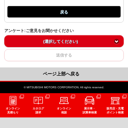
戻る
アンケート:ご意見をお聞かせください
(選択してください)
送信する
ページ上部へ戻る
© MITSUBISHI MOTORS CORPORATION. All rights reserved.
オンライン
カタログ
オンライン
展示車・
販売店・充電
見積もり
請求
相談
試乗車検索
ポイント検索