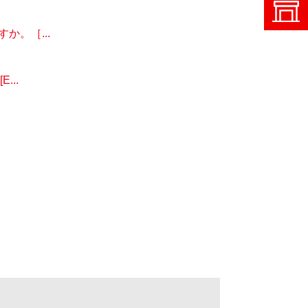
。［...
..