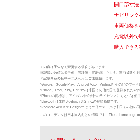
開口部寸法を
ナビリンク
車両価格を
充電以外で
購入できる
※
内容は予告なく変更する場合があります。
※
記載の数値は参考値（設計値・実測値）であり、車両状態や測
※
記載内容の転載や二次利用はご遠慮願います。
*
Google、Google Play、Android Auto、Androidとその他
*
iPhone、iPod、SiriとCarPlayは米国その他の国で登録されたApp
*
iPhoneの商標は、アイホン株式会社のライセンスにもとづき使
*
Bluetoothは米国Bluetooth SIG Inc.の登録商標です。
*
Rockford Acoustic Design™ とその他のマークは米国その他の国
このコンテンツは日本国内向けの情報です。These home page contents appl