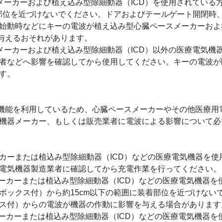
メーカーおよび植え込み型除細動器（ICD）を使用されている
着部位を近づけないでください。ドアおよびテールゲート開閉時
始動時などにキーの電波が植え込み型心臓ペースメーカーおよ
を与えるおそれがあります。
メーカーおよび植え込み型除細動器（ICD）以外の医療電気機
者などへ影響を確認してから使用してください。キーの電波が
す。
信機能を利用しているため、心臓ペースメーカーやその他医療用
機器メーカー、もしくは販売業者に電波による影響について必
カーまたは植込み型除細動器（ICD）などの医療電気機器を使
電気機器製造業者に確認してから充電作業を行ってください。
メーカーまたは植込み型除細動器（ICD）などの医療電気機器を
ボックス付）から約15cm以下の範囲に装着部位を近づけない
ス付）からの電波が機器の作動に影響を与える場合があります
メーカーまたは植込み型除細動器（ICD）などの医療電気機器を