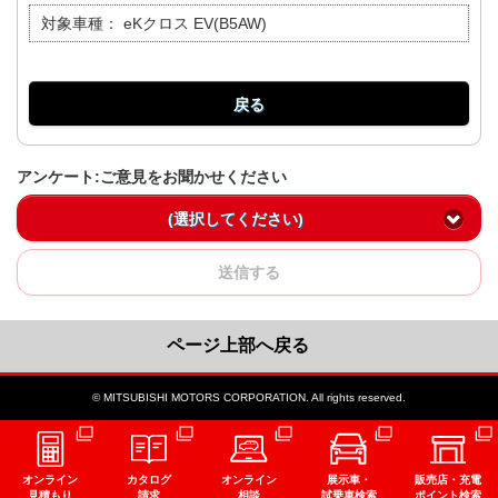
対象車種：
eKクロス EV(B5AW)
戻る
アンケート:ご意見をお聞かせください
(選択してください)
送信する
ページ上部へ戻る
© MITSUBISHI MOTORS CORPORATION. All rights reserved.
オンライン
カタログ
オンライン
展示車・
販売店・充電
見積もり
請求
相談
試乗車検索
ポイント検索