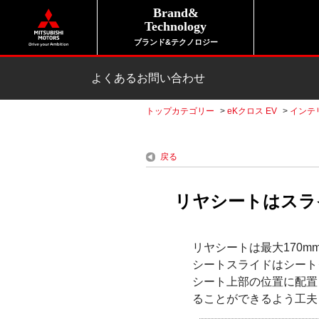
Brand&
Technology
ブランド&テクノロジー
よくあるお問い合わせ
トップカテゴリー
>
eKクロス EV
>
インテ
戻る
リヤシートはスライ
リヤシートは最大170m
シートスライドはシート
シート上部の位置に配置
ることができるよう工夫