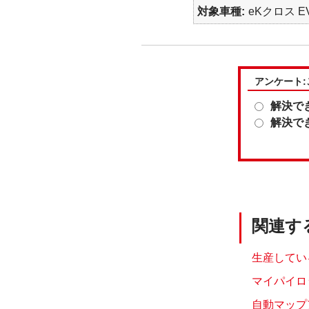
対象車種
eKクロス EV
アンケート
解決で
解決で
関連す
生産している
マイパイロ
自動マップ