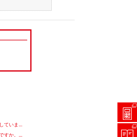
いま...
か。...