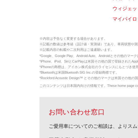
ウィジェット
マイパイロ
※
内容は予告なく変更する場合があります。
※
記載の数値は参考値（設計値・実測値）であり、車両状態や測
※
記載内容の転載や二次利用はご遠慮願います。
*
Google、Google Play、Android Auto、Androidとその他
*
iPhone、iPod、SiriとCarPlayは米国その他の国で登録されたApp
*
iPhoneの商標は、アイホン株式会社のライセンスにもとづき使
*
Bluetoothは米国Bluetooth SIG Inc.の登録商標です。
*
Rockford Acoustic Design™ とその他のマークは米国その他の国
このコンテンツは日本国内向けの情報です。These home page contents appl
お問い合わせ窓口
ご愛用車についてのご相談は、よりスム