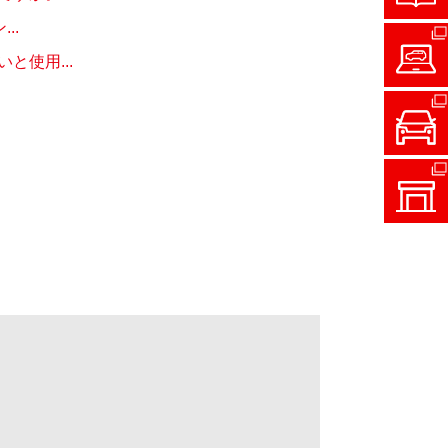
..
使用...