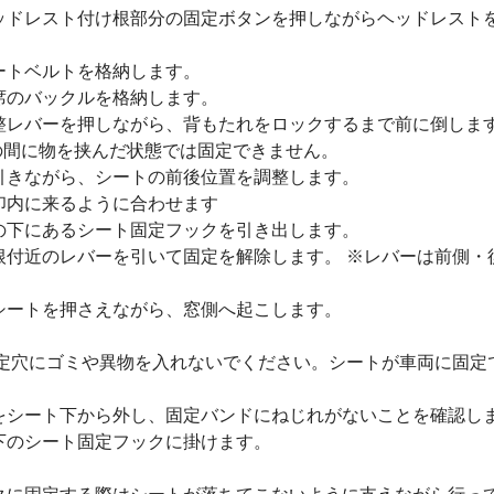
ッドレスト付け根部分の固定ボタンを押しながらヘッドレスト
ートベルトを格納します。
席のバックルを格納します。
整レバーを押しながら、背もたれをロックするまで前に倒しま
の間に物を挟んだ状態では固定できません。
引きながら、シートの前後位置を調整します。
印内に来るように合わせます
の下にあるシート固定フックを引き出します。
根付近のレバーを引いて固定を解除します。 ※レバーは前側・
シートを押さえながら、窓側へ起こします。
定穴にゴミや異物を入れないでください。シートが車両に固定
をシート下から外し、固定バンドにねじれがないことを確認し
下のシート固定フックに掛けます。