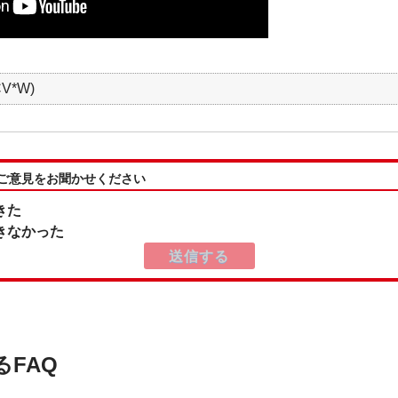
V*W)
:ご意見をお聞かせください
きた
きなかった
るFAQ