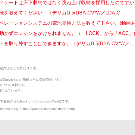
ドシートは床下収納ではなく跳ね上げ収納を採用したのですか。［
を教えてください。［デリカD:5(DBA-CV*W／LDA-C...
ペレーションシステムの電池交換方法を教えて下さい。(動画あ
動かずエンジンをかけられません。（「LOCK」から「ACC」にす
を取り外すことはできますか。［デリカD:5(DBA-CV*W／...
定方法などで異なります。
のマークはGoogle Inc.の商標または登録商標です。
le Inc.の商標です。
用されています。
で登録されたRockford Corporationの商標です。
y to the Japanese domestic market only.