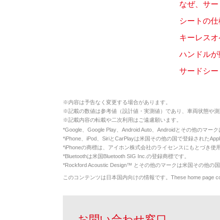
なぜ、サー
シートの仕様
キーレスオ
ハンドルが
サードシート
※
内容は予告なく変更する場合があります。
※
記載の数値は参考値（設計値・実測値）であり、車両状態や測
※
記載内容の転載や二次利用はご遠慮願います。
*
Google、Google Play、Android Auto、Androidとその他
*
iPhone、iPod、SiriとCarPlayは米国その他の国で登録されたApp
*
iPhoneの商標は、アイホン株式会社のライセンスにもとづき使
*
Bluetoothは米国Bluetooth SIG Inc.の登録商標です。
*
Rockford Acoustic Design™ とその他のマークは米国その他の国
このコンテンツは日本国内向けの情報です。These home page contents appl
お問い合わせ窓口