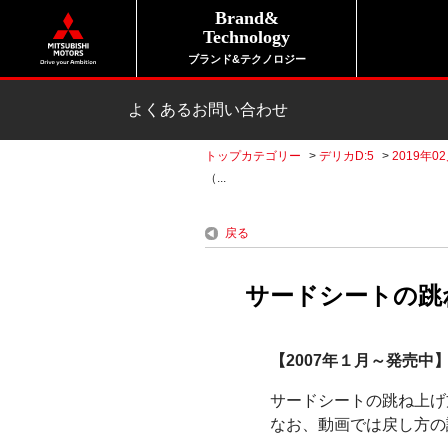
Brand&
Technology
ブランド&テクノロジー
よくあるお問い合わせ
トップカテゴリー
>
デリカD:5
>
2019年0
（...
戻る
サードシートの跳ね
【2007年１月～発売中
サードシートの跳ね上げ
なお、動画では戻し方の