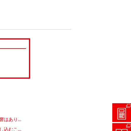
あり...
むこ...