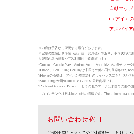
自動マップ
i（アイ）
アスパイア
※
内容は予告なく変更する場合があります。
※
記載の数値は参考値（設計値・実測値）であり、車両状態や測
※
記載内容の転載や二次利用はご遠慮願います。
*
Google、Google Play、Android Auto、Androidとその他
*
iPhone、iPod、SiriとCarPlayは米国その他の国で登録されたApp
*
iPhoneの商標は、アイホン株式会社のライセンスにもとづき使
*
Bluetoothは米国Bluetooth SIG Inc.の登録商標です。
*
Rockford Acoustic Design™ とその他のマークは米国その他の国
このコンテンツは日本国内向けの情報です。These home page contents appl
お問い合わせ窓口
ご愛用車についてのご相談は、よりスム