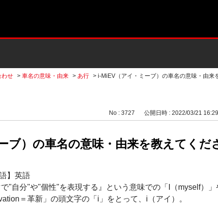
合わせ
>
車名の意味・由来
>
あ行
>
i-MiEV（アイ・ミーブ）の車名の意味・由来
No : 3727
公開日時 : 2022/03/21 16:2
・ミーブ）の車名の意味・由来を教えてくだ
言語】英語
で"自分"や"個性"を表現する』という意味での「I（myself
vation＝革新」の頭文字の「i」をとって、i（アイ）。