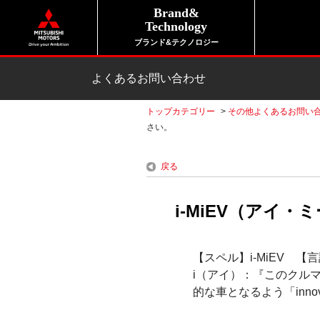
Brand&
Technology
ブランド&テクノロジー
よくあるお問い合わせ
トップカテゴリー
>
その他よくあるお問い
さい。
戻る
i-MiEV（アイ
【スペル】i-MiEV 【
i（アイ）：『このクルマ
的な車となるよう「inno