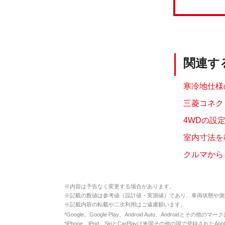
関連す
寒冷地仕様
三菱コネク
4WDの設
室内寸法を教
クルマから
※
内容は予告なく変更する場合があります。
※
記載の数値は参考値（設計値・実測値）であり、車両状態や測
※
記載内容の転載や二次利用はご遠慮願います。
*
Google、Google Play、Android Auto、Androidとその他
*
iPhone、iPod、SiriとCarPlayは米国その他の国で登録されたApp