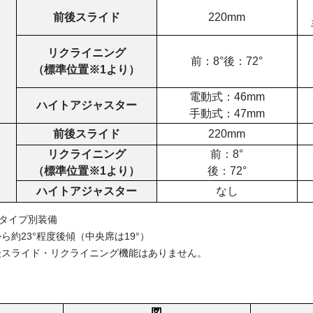
前後スライド
220mm
リクライニング
前：
8°
後：
72°
（標準位置※
1
より）
電動式：
46mm
ハイトアジャスター
手動式：
47mm
前後スライド
220mm
リクライニング
前：
8°
（標準位置※
1
より）
後：
72°
ハイトアジャスター
なし
タイプ別装備
約23°程度後傾（中央席は19°）
後スライド・リクライニング機能はありません。
図