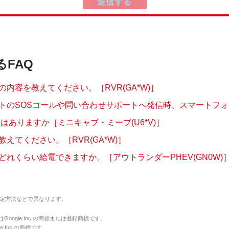
るFAQ
の内容を教えてください。［RVR(GA*W)］
トのSOSコールや問い合わせサポートへ発信時、スマートフォンの
定はありますか［ミニキャブ・ミーブ(U6*V)］
えてください。［RVR(GA*W)］
どれくらい給電できますか。［アウトランダーPHEV(GN0W)
定方法などで異なります。
のマークはGoogle Inc.の商標または登録商標です。
le Inc.の商標です。