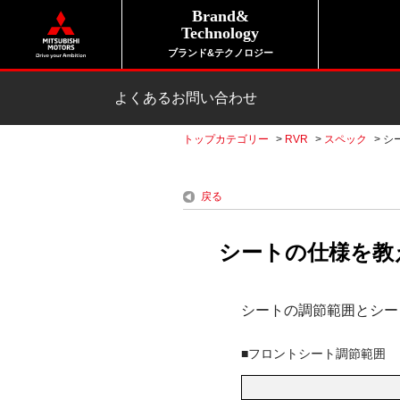
Brand&
Technology
ブランド&テクノロジー
よくあるお問い合わせ
トップカテゴリー
>
RVR
>
スペック
>
シ
戻る
シートの仕様を教え
シートの調節範囲とシー
■フロントシート調節範囲