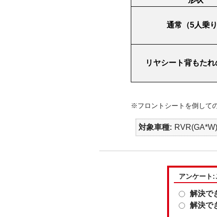
通常（
5
人乗
リヤシート背もたれ
※
フロントシートを倒して
対象車種
RVR(GA*W
アンケート
解決で
解決で