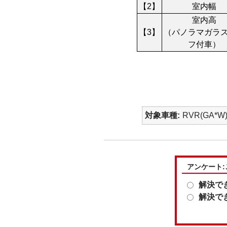
【2】
室内幅
室内高
【3】
（パノラマガラ
フ付車）
対象車種
RVR(GA*W
アンケート
解決で
解決で