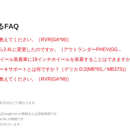
るFAQ
えてください。［RVR(GA*W)］
から2.4Lに変更したのですか。［アウトランダーPHEV(GG...
ホイール装着車に18インチホイールを装着することはできますか。
キサポートとは何ですか？［デリカ D:2(MB*6S／MB37S)］
えてください。［RVR(GA*W)］
定方法などで異なります。
のマークはGoogle Inc.の商標または登録商標です。
le Inc.の商標です。
用されています。