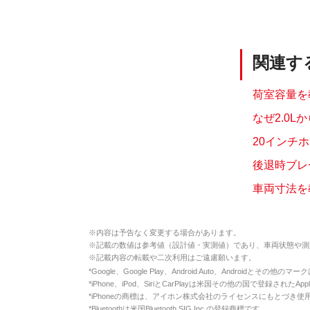
関連す
荷室容量を教
なぜ2.0L
20インチ
後退時ブレー
車両寸法を教
※
内容は予告なく変更する場合があります。
※
記載の数値は参考値（設計値・実測値）であり、車両状態や測
※
記載内容の転載や二次利用はご遠慮願います。
*
Google、Google Play、Android Auto、Androidとその他
*
iPhone、iPod、SiriとCarPlayは米国その他の国で登録されたApp
*
iPhoneの商標は、アイホン株式会社のライセンスにもとづき使
*
Bluetoothは米国Bluetooth SIG Inc.の登録商標です。