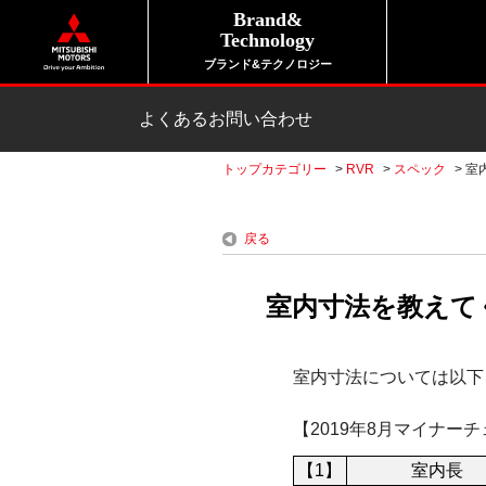
Brand&
Technology
ブランド&テクノロジー
よくあるお問い合わせ
トップカテゴリー
>
RVR
>
スペック
>
室
戻る
室内寸法を教えてく
室内寸法については以下
【2019年8月マイナー
【1】
室内長