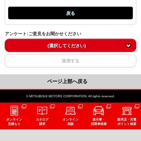
戻る
アンケート:ご意見をお聞かせください
(選択してください)
送信する
ページ上部へ戻る
© MITSUBISHI MOTORS CORPORATION. All rights reserved.
オンライン
カタログ
オンライン
展示車・
販売店・充電
見積もり
請求
相談
試乗車検索
ポイント検索