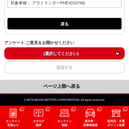
対象車種：
アウトランダーPHEV(GG*W)
戻る
アンケート:ご意見をお聞かせください
(選択してください)
送信する
ページ上部へ戻る
© MITSUBISHI MOTORS CORPORATION. All rights reserved.
オンライン
カタログ
オンライン
展示車・
販売店・充電
見積もり
請求
相談
試乗車検索
ポイント検索