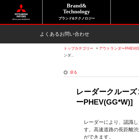
Brand&
Technology
ブランド&テクノロジー
よくあるお問い合わせ
トップカテゴリー
>
アウトランダーPHEV(G
ンダ...
戻る
レーダークルーズ
ーPHEV(GG*W)]
レーダーにより、認識し
す。高速道路の長距離渋
ができます。