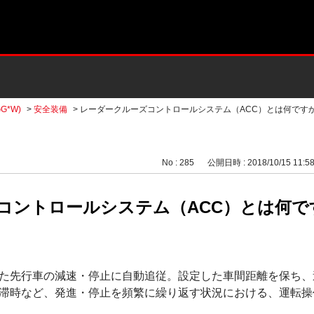
G*W)
>
安全装備
>
レーダークルーズコントロールシステム（ACC）とは何ですか
No : 285
公開日時 : 2018/10/15 11:5
コントロールシステム（ACC）とは何で
た先行車の減速・停止に自動追従。設定した車間距離を保ち、
滞時など、発進・停止を頻繁に繰り返す状況における、運転操