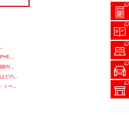
.
E...
付...
どの...
ー...