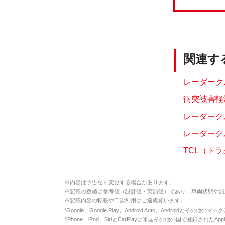
関連す
レーダークル
衝突被害軽
レーダーク
レーダーク
TCL（ト
※
内容は予告なく変更する場合があります。
※
記載の数値は参考値（設計値・実測値）であり、車両状態や測
※
記載内容の転載や二次利用はご遠慮願います。
*
Google、Google Play、Android Auto、Androidとその他
*
iPhone、iPod、SiriとCarPlayは米国その他の国で登録されたApp