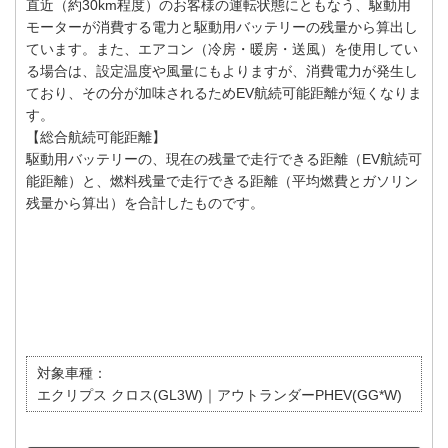
直近（約30km程度）のお客様の運転状態にともなう、駆動用
モーターが消費する電力と駆動用バッテリーの残量から算出し
ています。また、エアコン（冷房・暖房・送風）を使用してい
る場合は、設定温度や風量にもよりますが、消費電力が発生し
ており、その分が加味されるためEV航続可能距離が短くなりま
す。
【総合航続可能距離】
駆動用バッテリーの、現在の残量で走行できる距離（EV航続可
能距離）と、燃料残量で走行できる距離（平均燃費とガソリン
残量から算出）を合計したものです。
対象車種：
エクリプス クロス(GL3W)｜アウトランダーPHEV(GG*W)