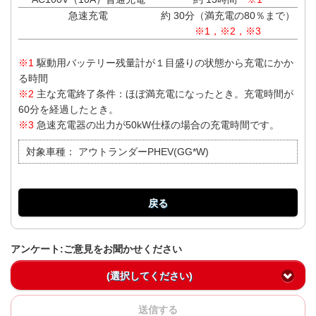
急速充電
約 30分（満充電の80％まで）
※1，※2，※3
※1
駆動用バッテリー残量計が１目盛りの状態から充電にかか
る時間
※2
主な充電終了条件：ほぼ満充電になったとき。充電時間が
60分を経過したとき。
※3
急速充電器の出力が50kW仕様の場合の充電時間です。
対象車種：
アウトランダーPHEV(GG*W)
戻る
アンケート:ご意見をお聞かせください
(選択してください)
送信する