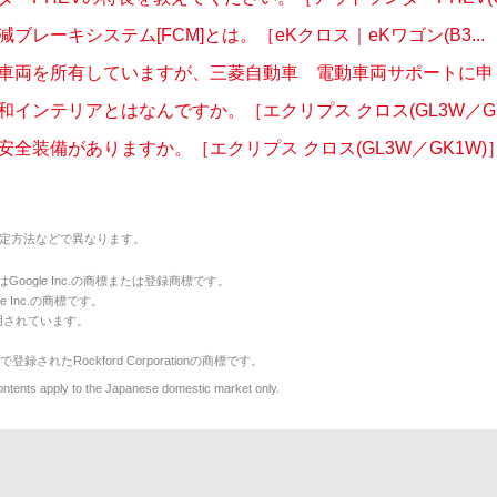
ブレーキシステム[FCM]とは。［eKクロス｜eKワゴン(B3...
車両を所有していますが、三菱自動車 電動車両サポートに申し込
インテリアとはなんですか。［エクリプス クロス(GL3W／GK.
安全装備がありますか。［エクリプス クロス(GL3W／GK1W)
定方法などで異なります。
のマークはGoogle Inc.の商標または登録商標です。
le Inc.の商標です。
用されています。
で登録されたRockford Corporationの商標です。
y to the Japanese domestic market only.