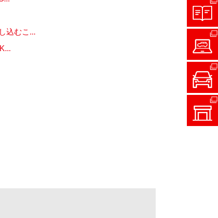
むこ...
..
］