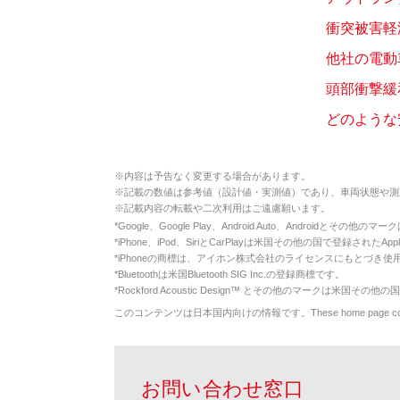
衝突被害軽減
他社の電動
頭部衝撃緩和
どのような
※
内容は予告なく変更する場合があります。
※
記載の数値は参考値（設計値・実測値）であり、車両状態や測
※
記載内容の転載や二次利用はご遠慮願います。
*
Google、Google Play、Android Auto、Androidとその他
*
iPhone、iPod、SiriとCarPlayは米国その他の国で登録されたApp
*
iPhoneの商標は、アイホン株式会社のライセンスにもとづき使
*
Bluetoothは米国Bluetooth SIG Inc.の登録商標です。
*
Rockford Acoustic Design™ とその他のマークは米国その他の国
このコンテンツは日本国内向けの情報です。These home page contents appl
お問い合わせ窓口