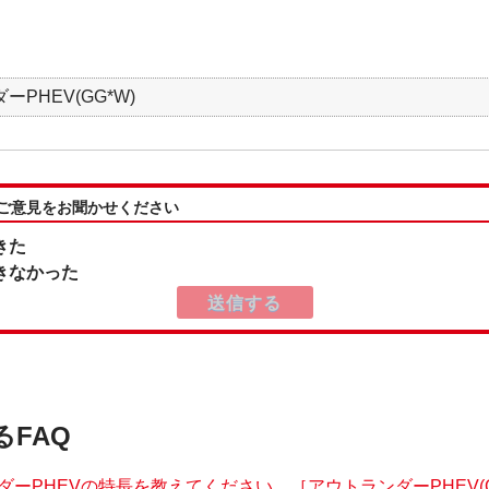
PHEV(GG*W)
:ご意見をお聞かせください
きた
きなかった
るFAQ
ーPHEVの特長を教えてください。［アウトランダーPHEV(G.