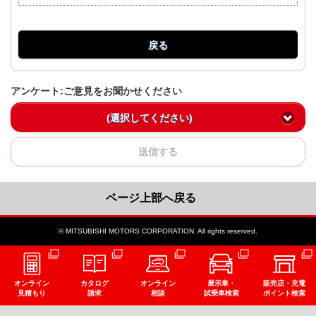
戻る
アンケート:ご意見をお聞かせください
(選択してください)
送信する
ページ上部へ戻る
© MITSUBISHI MOTORS CORPORATION. All rights reserved.
オンライン
カタログ
オンライン
展示車・
販売店・充電
見積もり
請求
相談
試乗車検索
ポイント検索