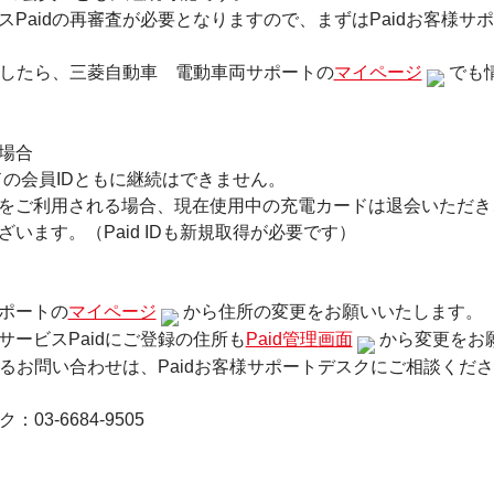
Paidの再審査が必要となりますので、まずはPaidお客様サ
しましたら、三菱自動車 電動車両サポートの
マイページ
でも
場合
ードの会員IDともに継続はできません。
をご利用される場合、現在使用中の充電カードは退会いただき
います。（Paid IDも新規取得が必要です）
ポートの
マイページ
から住所の変更をお願いいたします。
ービスPaidにご登録の住所も
Paid管理画面
から変更をお
するお問い合わせは、Paidお客様サポートデスクにご相談くだ
03-6684-9505