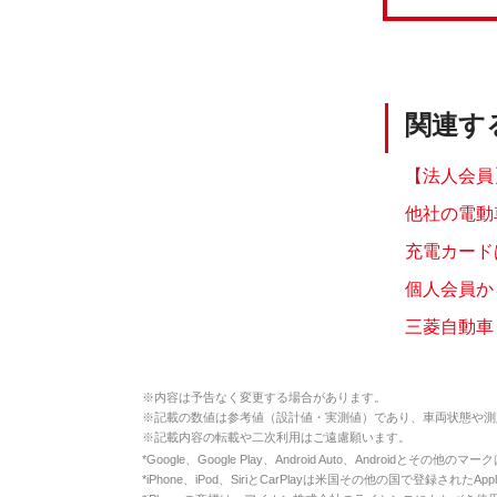
関連す
【法人会員
他社の電動
充電カード
個人会員か
三菱自動車
※
内容は予告なく変更する場合があります。
※
記載の数値は参考値（設計値・実測値）であり、車両状態や測
※
記載内容の転載や二次利用はご遠慮願います。
*
Google、Google Play、Android Auto、Androidとその他
*
iPhone、iPod、SiriとCarPlayは米国その他の国で登録されたApp