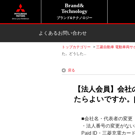
Brand&
Technology
ブランド&テクノロジー
よくあるお問い合わせ
トップカテゴリー
>
三菱自動車 電動車両サ
た。どうした...
戻る
【法人会員】会社
たらよいですか。
■会社名・代表者の変更
・法人番号の変更がない
Paid ID・三菱充電カ