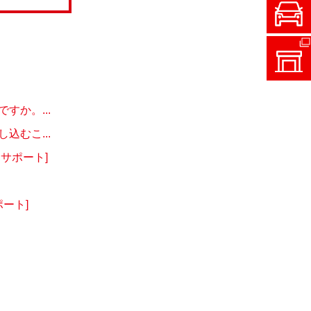
か。...
むこ...
サポート]
ート]