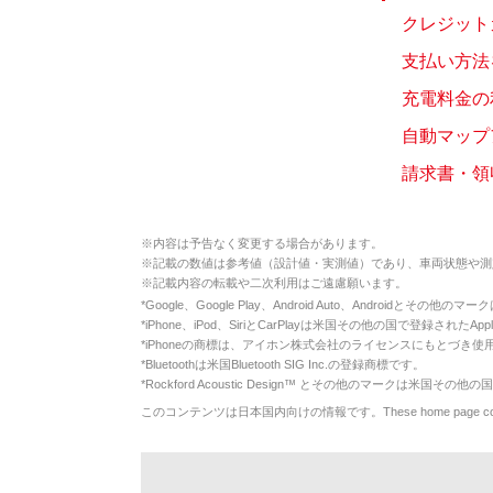
クレジット
支払い方法
充電料金の
自動マップ
請求書・領
※
内容は予告なく変更する場合があります。
※
記載の数値は参考値（設計値・実測値）であり、車両状態や測
※
記載内容の転載や二次利用はご遠慮願います。
*
Google、Google Play、Android Auto、Androidとその他
*
iPhone、iPod、SiriとCarPlayは米国その他の国で登録されたApp
*
iPhoneの商標は、アイホン株式会社のライセンスにもとづき使
*
Bluetoothは米国Bluetooth SIG Inc.の登録商標です。
*
Rockford Acoustic Design™ とその他のマークは米国その他の国
このコンテンツは日本国内向けの情報です。These home page contents appl