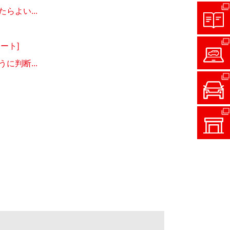
よい...
ート]
判断...