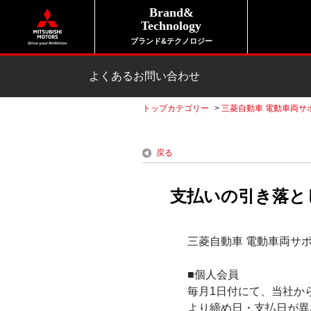
Brand&
Technology
ブランド&テクノロジー
よくあるお問い合わせ
トップカテゴリー
>
三菱自動車 電動車両サ
戻る
支払いの引き落と
三菱自動車 電動車両サ
■個人会員
毎月1日付にて、当社か
より締め日・支払日が異