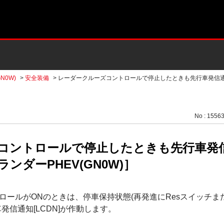
N0W)
>
安全装備
>
レーダークルーズコントロールで停止したときも先行車発信通知
No : 1556
コントロールで停止したときも先行車発信通
ンダーPHEV(GN0W)］
ロールがONのときは、停車保持状態(再発進にResスイッチま
発信通知[LCDN]が作動します。