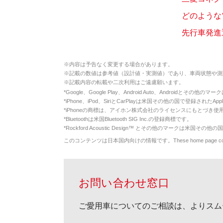
どのような
先行車発進
※
内容は予告なく変更する場合があります。
※
記載の数値は参考値（設計値・実測値）であり、車両状態や測
※
記載内容の転載や二次利用はご遠慮願います。
*
Google、Google Play、Android Auto、Androidとその他
*
iPhone、iPod、SiriとCarPlayは米国その他の国で登録されたApp
*
iPhoneの商標は、アイホン株式会社のライセンスにもとづき使
*
Bluetoothは米国Bluetooth SIG Inc.の登録商標です。
*
Rockford Acoustic Design™ とその他のマークは米国その他の国
このコンテンツは日本国内向けの情報です。These home page contents appl
お問い合わせ窓口
ご愛用車についてのご相談は、よりスム