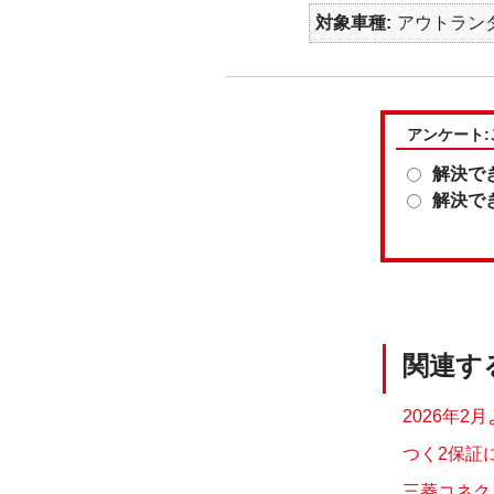
対象車種
アウトランダ
アンケート
解決で
解決で
関連す
2026年2
つく2保証
三菱コネク