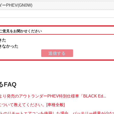
ーPHEV(GN0W)
:ご意見をお聞かせください
きた
きなかった
るFAQ
月より発売のアウトランダーPHEV特別仕様車「BLACK Ed...
について教えてください。[車種全般]
トのリモートエアコンを使用した場合、バッテリー残量が少ない場