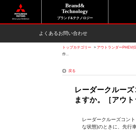
Brand&
Technology
ブランド&テクノロジー
よくあるお問い合わせ
トップカテゴリー
>
アウトランダーPHEV(G
作...
戻る
レーダークルーズ
ますか。［アウトラ
レーダークルーズコント
な状態)のときに、先行車