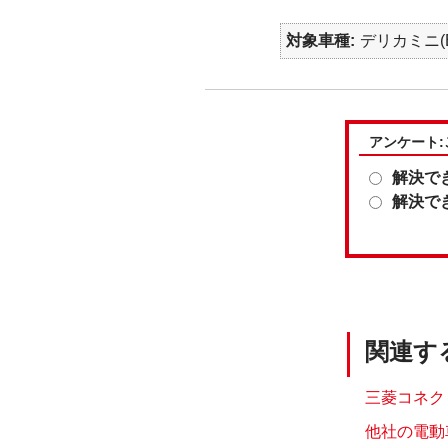
対象車種
デリカミニ(B
アンケート
解決で
解決で
関連す
三菱コネク
他社の電動