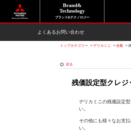
Brand&
Technology
ブランド&テクノロジー
よくあるお問い合わせ
トップカテゴリー
>
デリカミニ
>
全般
>
戻る
残価設定型クレジッ
デリカミニの残価設定型
い。
その他にも様々なお支払
い。