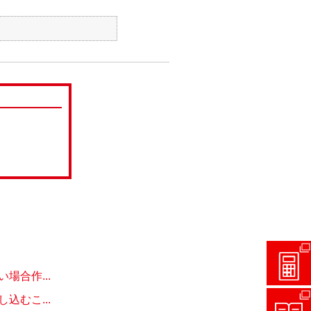
合作...
むこ...