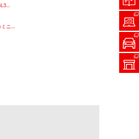
...
ニ...