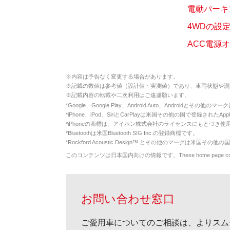
電動パーキ
4WDの設
ACC電源
※
内容は予告なく変更する場合があります。
※
記載の数値は参考値（設計値・実測値）であり、車両状態や測
※
記載内容の転載や二次利用はご遠慮願います。
*
Google、Google Play、Android Auto、Androidとその他
*
iPhone、iPod、SiriとCarPlayは米国その他の国で登録されたApp
*
iPhoneの商標は、アイホン株式会社のライセンスにもとづき使
*
Bluetoothは米国Bluetooth SIG Inc.の登録商標です。
*
Rockford Acoustic Design™ とその他のマークは米国その他の国
このコンテンツは日本国内向けの情報です。These home page contents appl
お問い合わせ窓口
ご愛用車についてのご相談は、よりスム