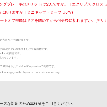
ングブレーキのメリットはなんですか。［エクリプス クロス(GL3
定はありますか［ミニキャブ・ミーブ(U6*V)］
オートオフ機能はドアを閉めてから何分後に切れますか。[デリカミ
定方法などで異なります。
のマークはGoogle Inc.の商標または登録商標です。
le Inc.の商標です。
用されています。
で登録されたRockford Corporationの商標です。
y to the Japanese domestic market only.
ーズな対応のため車検証をご用意ください。