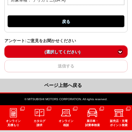
対象車種：
デリカミニ(BA*A)
戻る
アンケート:ご意見をお聞かせください
(選択してください)
送信する
ページ上部へ戻る
© MITSUBISHI MOTORS CORPORATION. All rights reserved.
オンライン
カタログ
オンライン
展示車・
販売店・充電
見積もり
請求
相談
試乗車検索
ポイント検索