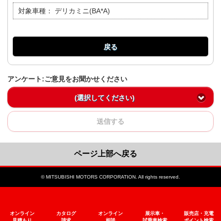
対象車種：
デリカミニ(BA*A)
戻る
アンケート:ご意見をお聞かせください
(選択してください)
送信する
ページ上部へ戻る
© MITSUBISHI MOTORS CORPORATION. All rights reserved.
オンライン
カタログ
オンライン
展示車・
販売店・充電
見積もり
請求
相談
試乗車検索
ポイント検索