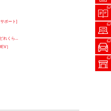
サポート]
くら...
EV］