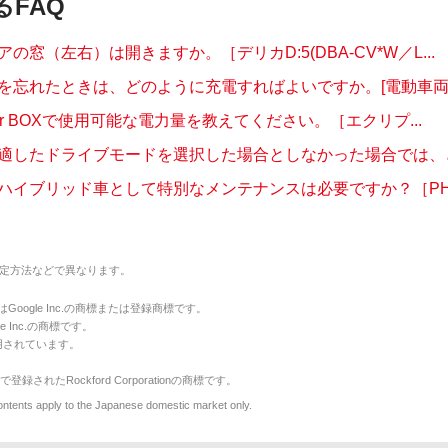
るFAQ
の窓（左右）は開きますか。［デリカD:5(DBA-CV*W／L...
を忘れたときは、どのように充電すればよいですか。[電動車両
ower BOXで使用可能な電力量を教えてください。［エクリプ...
適したドライブモードを選択した場合としなかった場合では、どれ
ハイブリッド車として特別なメンテナンスは必要ですか？［PH
定方法などで異なります。
のマークはGoogle Inc.の商標または登録商標です。
le Inc.の商標です。
用されています。
で登録されたRockford Corporationの商標です。
y to the Japanese domestic market only.