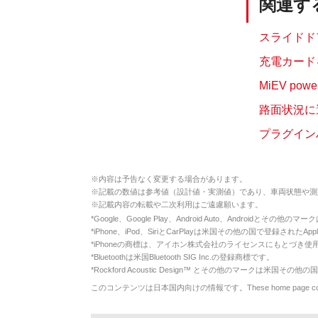
関連す
スライドドア
充電カード
MiEV p
路面状況に
プラグイン
※
内容は予告なく変更する場合があります。
※
記載の数値は参考値（設計値・実測値）であり、車両状態や測
※
記載内容の転載や二次利用はご遠慮願います。
*
Google、Google Play、Android Auto、Androidとその他
*
iPhone、iPod、SiriとCarPlayは米国その他の国で登録されたApp
*
iPhoneの商標は、アイホン株式会社のライセンスにもとづき使
*
Bluetoothは米国Bluetooth SIG Inc.の登録商標です。
*
Rockford Acoustic Design™ とその他のマークは米国その他の国
このコンテンツは日本国内向けの情報です。These home page contents appl