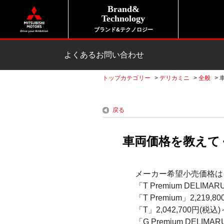
Brand&
Technology
ブランド&テクノロジー
よくあるお問い合わせ
トップカテゴリー
>
デリカミニ
>
全般
>
戻る
車両価格を教えてく
メーカー希望小売価格は
「T Premium DELIMAR
「T Premium」2,219,8
「T」2,042,700円(税込)
「G Premium DELIMAR