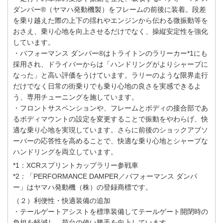
ダンパー®（ヤマハ発動機製）をフレームの前後に装着。段差
を乗り越えた際の上下の揺れやエンジンから伝わる微振動等を
おさえ、乗り心地を向上させるだけでなく、操縦安定性を強化
しています。
・パフォーマンス ダンパー®はトライトンのラリーカー*1にも
採用され、ドライバーからは「ハンドリングがよりシャープに
なった」と高い評価をうけています。ラリーのような限界走行
だけでなく日常の街乗りでも乗り心地の良さを実感できるよ
う、専用チューニングを施しています。
・フロントサスペンションや、フレームとボディの接合部であ
るボディマウントの設定を変更することで振動をやわらげ、快
適な乗り心地を実現しています。さらに前後のショックアブソ
ーバーの応答性を高めることで、快適な乗り心地とシャープな
ハンドリングを両立しています。
*1：XCRスプリントカップラリー参戦車
*2：「PERFORMANCE DAMPER／パフォーマンス ダンパ
ー」はヤマハ発動機（株）の登録商標です。
（２）利便性・快適装備の追加
・テールゲートアシストを標準装備してテールゲート開閉時の
負担を軽減し、荷台の使い勝手を向上しています。