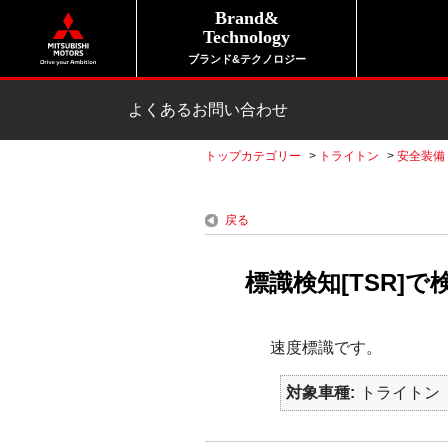
Brand&
Technology
ブランド&テクノロジー
よくあるお問い合わせ
トップカテゴリー
>
トライトン
>
安全装備
戻る
標識検知[TSR]
速度標識です。
対象車種
トライトン