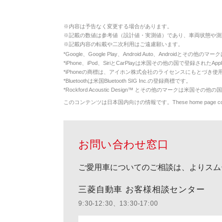
※
内容は予告なく変更する場合があります。
※
記載の数値は参考値（設計値・実測値）であり、車両状態や測
※
記載内容の転載や二次利用はご遠慮願います。
*
Google、Google Play、Android Auto、Androidとその他
*
iPhone、iPod、SiriとCarPlayは米国その他の国で登録されたApp
*
iPhoneの商標は、アイホン株式会社のライセンスにもとづき使
*
Bluetoothは米国Bluetooth SIG Inc.の登録商標です。
*
Rockford Acoustic Design™ とその他のマークは米国その他の国
このコンテンツは日本国内向けの情報です。These home page contents appl
お問い合わせ窓口
ご愛用車についてのご相談は、よりスム
三菱自動車 お客様相談センター
9:30-12:30、13:30-17:00