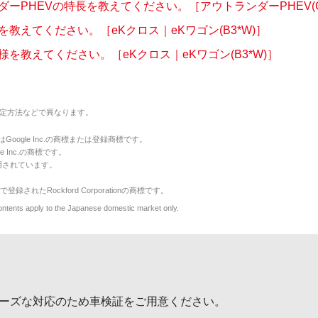
ーPHEVの特長を教えてください。［アウトランダーPHEV(G.
教えてください。［eKクロス｜eKワゴン(B3*W)］
様を教えてください。［eKクロス｜eKワゴン(B3*W)］
定方法などで異なります。
のマークはGoogle Inc.の商標または登録商標です。
le Inc.の商標です。
用されています。
で登録されたRockford Corporationの商標です。
y to the Japanese domestic market only.
ーズな対応のため車検証をご用意ください。