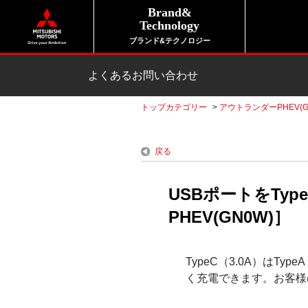
Brand&
Technology
ブランド&テクノロジー
よくあるお問い合わせ
トップカテゴリー
>
アウトランダーPHEV(G
戻る
USBポートをTy
PHEV(GN0W)］
TypeC（3.0A）は
く充電できます。お客様