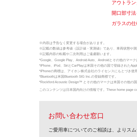
アウトランダ
開口部寸法を
ガラスの仕
※
内容は予告なく変更する場合があります。
※
記載の数値は参考値（設計値・実測値）であり、車両状態や測
※
記載内容の転載や二次利用はご遠慮願います。
*
Google、Google Play、Android Auto、Androidとその他
*
iPhone、iPod、SiriとCarPlayは米国その他の国で登録されたApp
*
iPhoneの商標は、アイホン株式会社のライセンスにもとづき使
*
Bluetoothは米国Bluetooth SIG Inc.の登録商標です。
*
Rockford Acoustic Design™ とその他のマークは米国その他の国
このコンテンツは日本国内向けの情報です。These home page contents appl
お問い合わせ窓口
ご愛用車についてのご相談は、よりスム