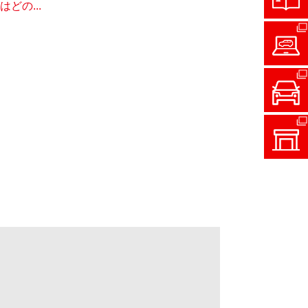
どの...
］