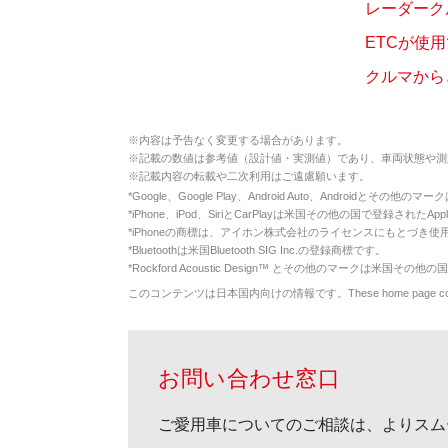
レーダーク
ETCが使
クルマから
※
内容は予告なく変更する場合があります。
※
記載の数値は参考値（設計値・実測値）であり、車両状態や測
※
記載内容の転載や二次利用はご遠慮願います。
*
Google、Google Play、Android Auto、Androidとその他
*
iPhone、iPod、SiriとCarPlayは米国その他の国で登録されたApp
*
iPhoneの商標は、アイホン株式会社のライセンスにもとづき使
*
Bluetoothは米国Bluetooth SIG Inc.の登録商標です。
*
Rockford Acoustic Design™ とその他のマークは米国その他の国
このコンテンツは日本国内向けの情報です。These home page contents appl
お問い合わせ窓口
ご愛用車についてのご相談は、よりスム