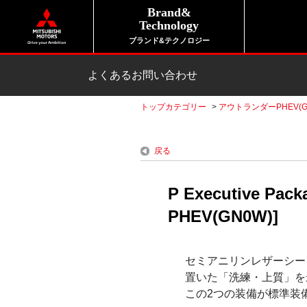
Brand&
Technology
ブランド&テクノロジー
よくあるお問い合わせ
トップカテゴリー
>
アウトランダーPHEV(G
戻る
P Executiv
PHEV(GN0W)]
セミアニリンレザーシートとD
置いた「洗練・上質」を
この2つの装備が標準装備さ