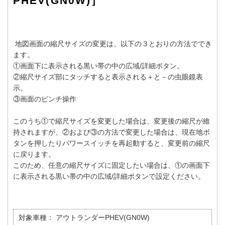
PHEV(GN0W)］
地図画面の縮尺サイズの変更は、以下の３とおりの方法ででき
ます。
①画面下に表示される黒い帯の中の広域/詳細ボタン。
②縮尺サイズ部にタッチすると表示される＋と－の虫眼鏡表
示。
③画面のピンチ操作
このうち①で縮尺サイズを変更した場合は、変更後の縮尺が維
持されますが、②および③の方法で変更した場合は、現在地ボ
タンを押したりパワースイッチを再起動すると、変更前の縮尺
に戻ります。
このため、任意の縮尺サイズに固定したい場合は、①の画面下
に表示される黒い帯の中の広域/詳細ボタンで設定ください。
対象車種：
アウトランダーPHEV(GN0W)