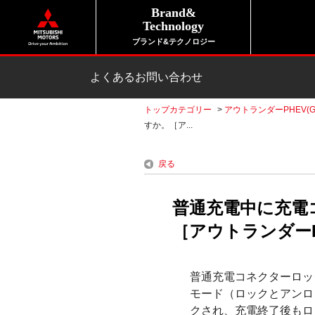
Brand&
Technology
ブランド&テクノロジー
よくあるお問い合わせ
トップカテゴリー
>
アウトランダーPHEV(G
すか。［ア...
戻る
普通充電中に充電
［アウトランダーPH
普通充電コネクターロッ
モード（ロックとアンロ
クされ、充電終了後もロ