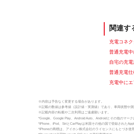
関連す
充電コネク
普通充電中
自宅の充電
普通充電仕
充電中にエ
※
内容は予告なく変更する場合があります。
※
記載の数値は参考値（設計値・実測値）であり、車両状態や測
※
記載内容の転載や二次利用はご遠慮願います。
*
Google、Google Play、Android Auto、Androidとその他
*
iPhone、iPod、SiriとCarPlayは米国その他の国で登録されたApp
*
iPhoneの商標は、アイホン株式会社のライセンスにもとづき使