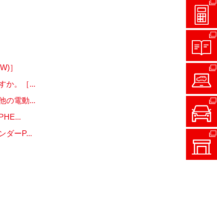
W)］
。［...
電動...
...
ーP...