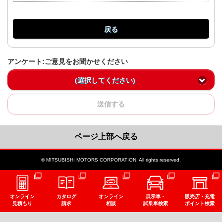
戻る
アンケート:ご意見をお聞かせください
(選択してください)
送信する
ページ上部へ戻る
© MITSUBISHI MOTORS CORPORATION. All rights reserved.
オンライン
カタログ
オンライン
展示車・
販売店・充電
見積もり
請求
相談
試乗車検索
ポイント検索