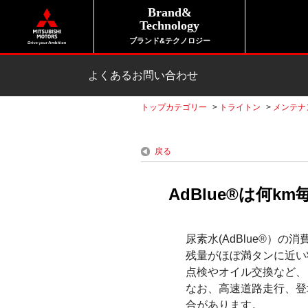
Brand&
Technology
ブランド&テクノロジー
よくあるお問い合わせ
トップカテゴリー
>
トライトン
>
メンテナ
戻る
AdBlue®は何
尿素水(AdBlue®）
残量がほぼ満タンに近い状
点検やオイル交換など、
なお、高速道路走行、登
合があります。