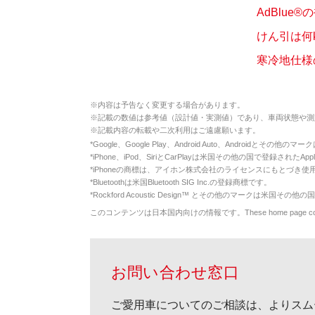
AdBlue
けん引は何
寒冷地仕様
※
内容は予告なく変更する場合があります。
※
記載の数値は参考値（設計値・実測値）であり、車両状態や測
※
記載内容の転載や二次利用はご遠慮願います。
*
Google、Google Play、Android Auto、Androidとその他
*
iPhone、iPod、SiriとCarPlayは米国その他の国で登録されたApp
*
iPhoneの商標は、アイホン株式会社のライセンスにもとづき使
*
Bluetoothは米国Bluetooth SIG Inc.の登録商標です。
*
Rockford Acoustic Design™ とその他のマークは米国その他の国
このコンテンツは日本国内向けの情報です。These home page contents appl
お問い合わせ窓口
ご愛用車についてのご相談は、よりスム