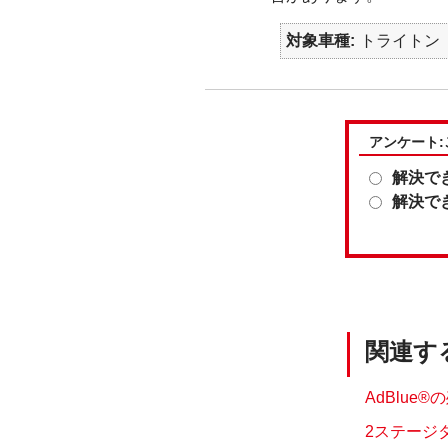
対象車種
トライトン
アンケート
解決で
解決で
関連す
AdBlue
2ステージ