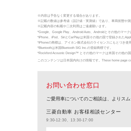
※
内容は予告なく変更する場合があります。
※
記載の数値は参考値（設計値・実測値）であり、車両状態や測
※
記載内容の転載や二次利用はご遠慮願います。
*
Google、Google Play、Android Auto、Androidとその他
*
iPhone、iPod、SiriとCarPlayは米国その他の国で登録されたApp
*
iPhoneの商標は、アイホン株式会社のライセンスにもとづき使
*
Bluetoothは米国Bluetooth SIG Inc.の登録商標です。
*
Rockford Acoustic Design™ とその他のマークは米国その他の国
このコンテンツは日本国内向けの情報です。These home page contents appl
お問い合わせ窓口
ご愛用車についてのご相談は、よりスム
三菱自動車 お客様相談センター
9:30-12:30、13:30-17:00