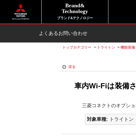
Brand&
Technology
ブランド&テクノロジー
よくあるお問い合わせ
トップカテゴリー
>
トライトン
>
機能装備
戻る
車内Wi-Fiは装
三菱コネクトのオプション
対象車種
トライトン