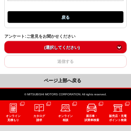
戻る
アンケート:ご意見をお聞かせください
(選択してください)
送信する
ページ上部へ戻る
© MITSUBISHI MOTORS CORPORATION. All rights reserved.
オンライン
カタログ
オンライン
展示車・
販売店・充電
見積もり
請求
相談
試乗車検索
ポイント検索