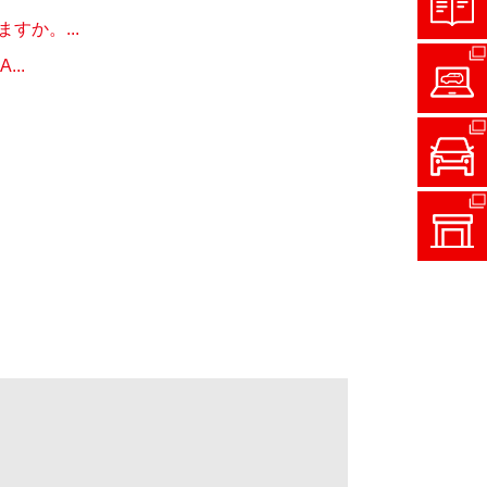
か。...
..