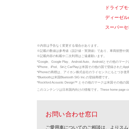
ドライブモ
ディーゼルの
スーパーセ
※
内容は予告なく変更する場合があります。
※
記載の数値は参考値（設計値・実測値）であり、車両状態や測
※
記載内容の転載や二次利用はご遠慮願います。
*
Google、Google Play、Android Auto、Androidとその他
*
iPhone、iPod、SiriとCarPlayは米国その他の国で登録されたApp
*
iPhoneの商標は、アイホン株式会社のライセンスにもとづき使
*
Bluetoothは米国Bluetooth SIG Inc.の登録商標です。
*
Rockford Acoustic Design™ とその他のマークは米国その他の国
このコンテンツは日本国内向けの情報です。These home page contents appl
お問い合わせ窓口
ご愛用車についてのご相談は、よりスム