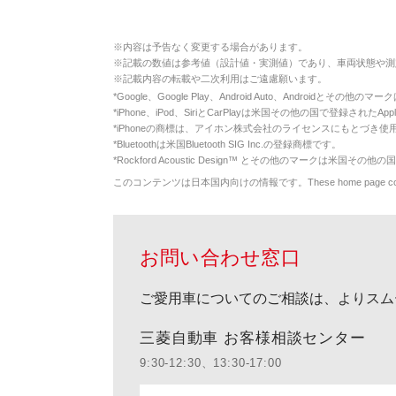
※
内容は予告なく変更する場合があります。
※
記載の数値は参考値（設計値・実測値）であり、車両状態や測
※
記載内容の転載や二次利用はご遠慮願います。
*
Google、Google Play、Android Auto、Androidとその他
*
iPhone、iPod、SiriとCarPlayは米国その他の国で登録されたApp
*
iPhoneの商標は、アイホン株式会社のライセンスにもとづき使
*
Bluetoothは米国Bluetooth SIG Inc.の登録商標です。
*
Rockford Acoustic Design™ とその他のマークは米国その他の国
このコンテンツは日本国内向けの情報です。These home page contents appl
お問い合わせ窓口
ご愛用車についてのご相談は、よりスム
三菱自動車 お客様相談センター
9:30-12:30、13:30-17:00