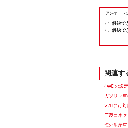
アンケート
解決で
解決で
関連す
4WDの設
ガソリン車
V2Hには対
三菱コネク
海外生産車