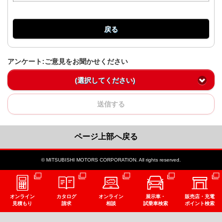
戻る
アンケート:ご意見をお聞かせください
(選択してください)
送信する
ページ上部へ戻る
© MITSUBISHI MOTORS CORPORATION. All rights reserved.
オンライン
カタログ
オンライン
展示車・
販売店・充電
見積もり
請求
相談
試乗車検索
ポイント検索