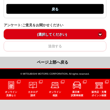
戻る
アンケート:ご意見をお聞かせください
(選択してください)
送信する
ページ上部へ戻る
© MITSUBISHI MOTORS CORPORATION. All rights reserved.
オンライン
カタログ
オンライン
展示車・
販売店・充電
見積もり
請求
相談
試乗車検索
ポイント検索