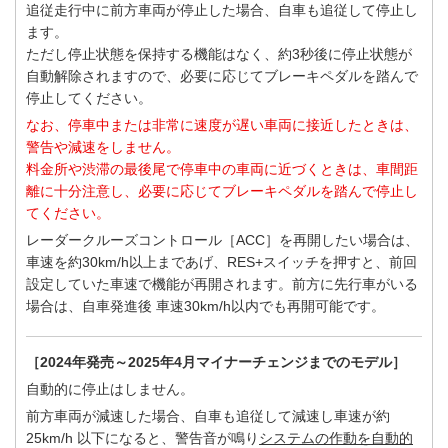
追従走行中に前方車両が停止した場合、自車も追従して停止し
ます。
ただし停止状態を保持する機能はなく、約3秒後に停止状態が
自動解除されますので、必要に応じてブレーキペダルを踏んで
停止してください。
なお、停車中または非常に速度が遅い車両に接近したときは、
警告や減速をしません。
料金所や渋滞の最後尾で停車中の車両に近づくときは、車間距
離に十分注意し、必要に応じてブレーキペダルを踏んで停止し
てください。
レーダークルーズコントロール［ACC］を再開したい場合は、
車速を約30km/h以上まであげ、RES+スイッチを押すと、前回
設定していた車速で機能が再開されます。前方に先行車がいる
場合は、自車発進後 車速30km/h以内でも再開可能です。
［2024年発売～2025年4月マイナーチェンジまでのモデル］
自動的に停止はしません。
前方車両が減速した場合、自車も追従して減速し車速が約
25km/h 以下になると、警告音が鳴り
システムの作動を自動的