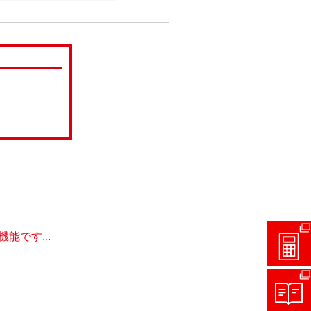
です...