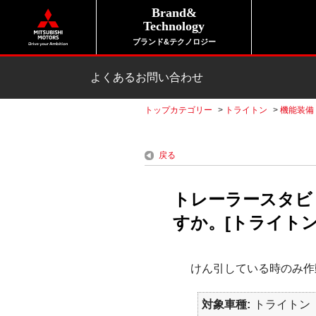
Brand&
Technology
ブランド&テクノロジー
よくあるお問い合わせ
トップカテゴリー
>
トライトン
>
機能装備
戻る
トレーラースタビ
すか。[トライトン
けん引している時のみ作
対象車種
トライトン