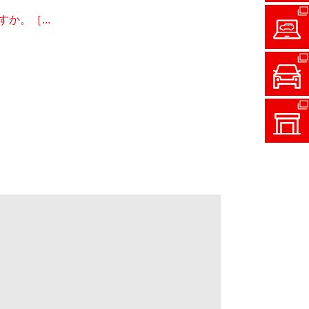
。［...