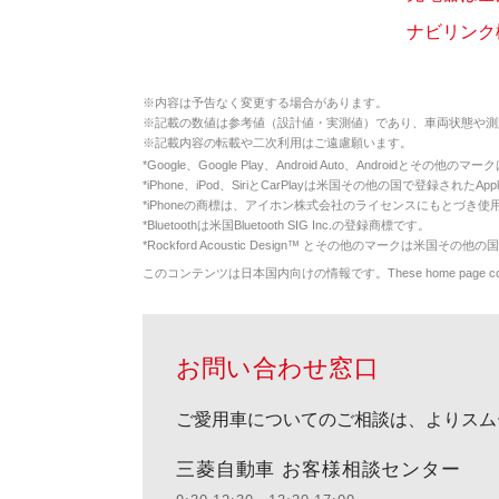
ナビリンク
※
内容は予告なく変更する場合があります。
※
記載の数値は参考値（設計値・実測値）であり、車両状態や測
※
記載内容の転載や二次利用はご遠慮願います。
*
Google、Google Play、Android Auto、Androidとその他
*
iPhone、iPod、SiriとCarPlayは米国その他の国で登録されたApp
*
iPhoneの商標は、アイホン株式会社のライセンスにもとづき使
*
Bluetoothは米国Bluetooth SIG Inc.の登録商標です。
*
Rockford Acoustic Design™ とその他のマークは米国その他の国
このコンテンツは日本国内向けの情報です。These home page contents appl
お問い合わせ窓口
ご愛用車についてのご相談は、よりスム
三菱自動車 お客様相談センター