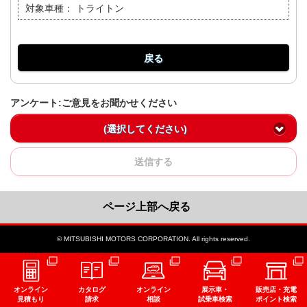
対象車種：
トライトン
戻る
アンケート:ご意見をお聞かせください
(選択してください)
送信する
ページ上部へ戻る
© MITSUBISHI MOTORS CORPORATION. All rights reserved.
オンライン
カタログ
オンライン
展示車・
販売店・充電
見積もり
請求
相談
試乗車検索
ポイント検索