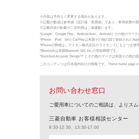
※
内容は予告なく変更する場合があります。
※
記載の数値は参考値（設計値・実測値）であり、車両状態や測
※
記載内容の転載や二次利用はご遠慮願います。
*
Google、Google Play、Android Auto、Androidとその他
*
iPhone、iPod、SiriとCarPlayは米国その他の国で登録されたApp
*
iPhoneの商標は、アイホン株式会社のライセンスにもとづき使
*
Bluetoothは米国Bluetooth SIG Inc.の登録商標です。
*
Rockford Acoustic Design™ とその他のマークは米国その他の国
このコンテンツは日本国内向けの情報です。These home page contents appl
お問い合わせ窓口
ご愛用車についてのご相談は、よりスム
三菱自動車 お客様相談センター
9:30-12:30、13:30-17:00