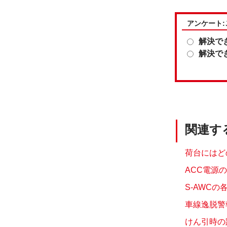
アンケート
解決で
解決で
関連す
荷台にはど
ACC電源
S-AWC
車線逸脱警報
けん引時の