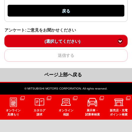
戻る
アンケート:ご意見をお聞かせください
(選択してください)
送信する
ページ上部へ戻る
© MITSUBISHI MOTORS CORPORATION. All rights reserved.
オンライン
カタログ
オンライン
展示車・
販売店・充電
見積もり
請求
相談
試乗車検索
ポイント検索