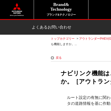
Brand&
Technology
ブランド&テクノロジー
よくあるお問い合わせ
トップカテゴリー
>
アウトランダーPHEV(G
も機能しますか。...
戻る
ナビリンク機能は
か。［アウトランダー
ルート設定の有無に関わ
タの道路情報を基に作動