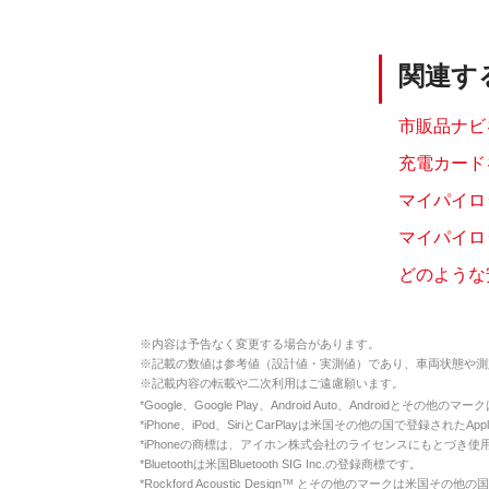
関連す
市販品ナビ
充電カード
マイパイロ
マイパイロ
どのような安
※
内容は予告なく変更する場合があります。
※
記載の数値は参考値（設計値・実測値）であり、車両状態や測
※
記載内容の転載や二次利用はご遠慮願います。
*
Google、Google Play、Android Auto、Androidとその他
*
iPhone、iPod、SiriとCarPlayは米国その他の国で登録されたApp
*
iPhoneの商標は、アイホン株式会社のライセンスにもとづき使
*
Bluetoothは米国Bluetooth SIG Inc.の登録商標です。
*
Rockford Acoustic Design™ とその他のマークは米国その他の国