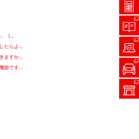
［...
らよ...
すか...
です...