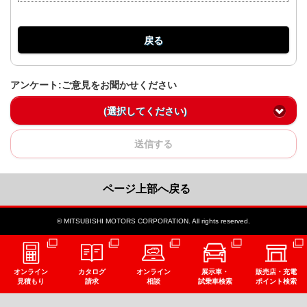
戻る
アンケート:ご意見をお聞かせください
(選択してください)
送信する
ページ上部へ戻る
© MITSUBISHI MOTORS CORPORATION. All rights reserved.
オンライン
カタログ
オンライン
展示車・
販売店・充電
見積もり
請求
相談
試乗車検索
ポイント検索