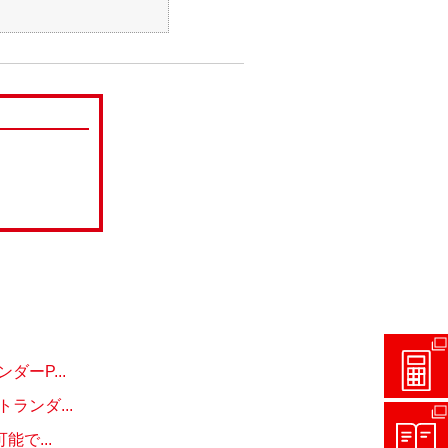
ーP...
ンダ...
で...