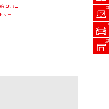
あり...
ー...