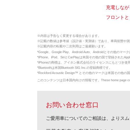
充電しなが
フロントと
※
内容は予告なく変更する場合があります。
※
記載の数値は参考値（設計値・実測値）であり、車両状態や測
※
記載内容の転載や二次利用はご遠慮願います。
*
Google、Google Play、Android Auto、Androidとその他
*
iPhone、iPod、SiriとCarPlayは米国その他の国で登録されたApp
*
iPhoneの商標は、アイホン株式会社のライセンスにもとづき使
*
Bluetoothは米国Bluetooth SIG Inc.の登録商標です。
*
Rockford Acoustic Design™ とその他のマークは米国その他の国
このコンテンツは日本国内向けの情報です。These home page contents appl
お問い合わせ窓口
ご愛用車についてのご相談は、よりスム