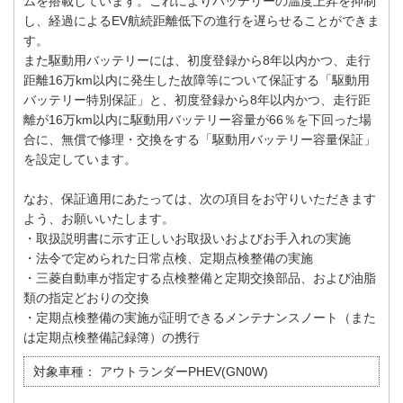
ムを搭載しています。これによりバッテリーの温度上昇を抑制
し、経過によるEV航続距離低下の進行を遅らせることができま
す。
また駆動用バッテリーには、初度登録から8年以内かつ、走行
距離16万km以内に発生した故障等について保証する「駆動用
バッテリー特別保証」と、初度登録から8年以内かつ、走行距
離が16万km以内に駆動用バッテリー容量が66％を下回った場
合に、無償で修理・交換をする「駆動用バッテリー容量保証」
を設定しています。
なお、保証適用にあたっては、次の項目をお守りいただきます
よう、お願いいたします。
・取扱説明書に示す正しいお取扱いおよびお手入れの実施
・法令で定められた日常点検、定期点検整備の実施
・三菱自動車が指定する点検整備と定期交換部品、および油脂
類の指定どおりの交換
・定期点検整備の実施が証明できるメンテナンスノート（また
は定期点検整備記録簿）の携行
対象車種：
アウトランダーPHEV(GN0W)