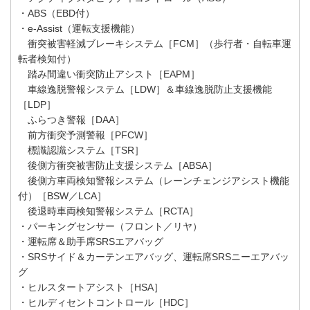
・ABS（EBD付）
・e-Assist（運転支援機能）
衝突被害軽減ブレーキシステム［FCM］（歩行者・自転車運
転者検知付）
踏み間違い衝突防止アシスト［EAPM］
車線逸脱警報システム［LDW］＆車線逸脱防止支援機能
［LDP］
ふらつき警報［DAA］
前方衝突予測警報［PFCW］
標識認識システム［TSR］
後側方衝突被害防止支援システム［ABSA］
後側方車両検知警報システム（レーンチェンジアシスト機能
付）［BSW／LCA］
後退時車両検知警報システム［RCTA］
・パーキングセンサー（フロント／リヤ）
・運転席＆助手席SRSエアバッグ
・SRSサイド＆カーテンエアバッグ、運転席SRSニーエアバッ
グ
・ヒルスタートアシスト［HSA］
・ヒルディセントコントロール［HDC］