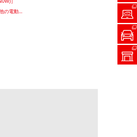
0W)］
電動...