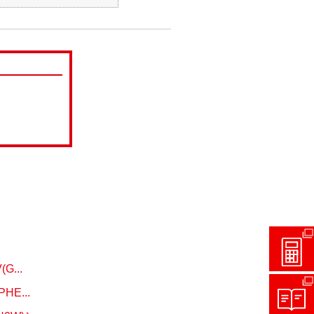
...
...