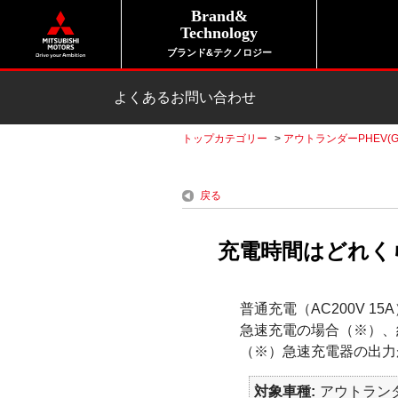
Brand&
Technology
ブランド&テクノロジー
よくあるお問い合わせ
トップカテゴリー
>
アウトランダーPHEV(G
戻る
充電時間はどれくら
普通充電（AC200V 1
急速充電の場合（※）、
（※）急速充電器の出力
対象車種
アウトランダ