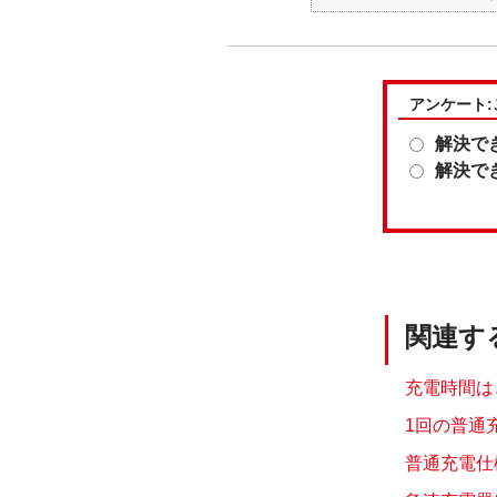
アンケート
解決で
解決で
関連す
充電時間は
1回の普通
普通充電仕