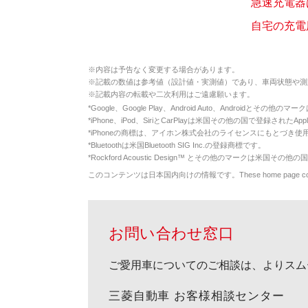
急速充電器
自宅の充電
※
内容は予告なく変更する場合があります。
※
記載の数値は参考値（設計値・実測値）であり、車両状態や測
※
記載内容の転載や二次利用はご遠慮願います。
*
Google、Google Play、Android Auto、Androidとその他
*
iPhone、iPod、SiriとCarPlayは米国その他の国で登録されたApp
*
iPhoneの商標は、アイホン株式会社のライセンスにもとづき使
*
Bluetoothは米国Bluetooth SIG Inc.の登録商標です。
*
Rockford Acoustic Design™ とその他のマークは米国その他の国
このコンテンツは日本国内向けの情報です。These home page contents appl
お問い合わせ窓口
ご愛用車についてのご相談は、よりスム
三菱自動車 お客様相談センター